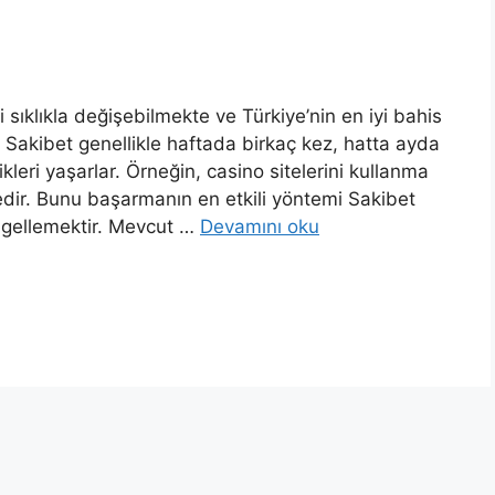
i sıklıkla değişebilmekte ve Türkiye’nin en iyi bahis
. Sakibet genellikle haftada birkaç kez, hatta ayda
ikleri yaşarlar. Örneğin, casino sitelerini kullanma
edir. Bunu başarmanın en etkili yöntemi Sakibet
 engellemektir. Mevcut …
Devamını oku