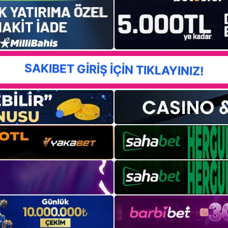
SAKIBET GİRİŞ İÇİN TIKLAYINIZ!