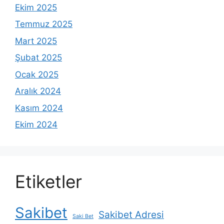
Ekim 2025
Temmuz 2025
Mart 2025
Şubat 2025
Ocak 2025
Aralık 2024
Kasım 2024
Ekim 2024
Etiketler
Sakibet
Sakibet Adresi
Saki Bet