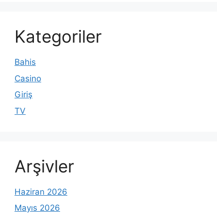
Kategoriler
Bahis
Casino
Giriş
TV
Arşivler
Haziran 2026
Mayıs 2026