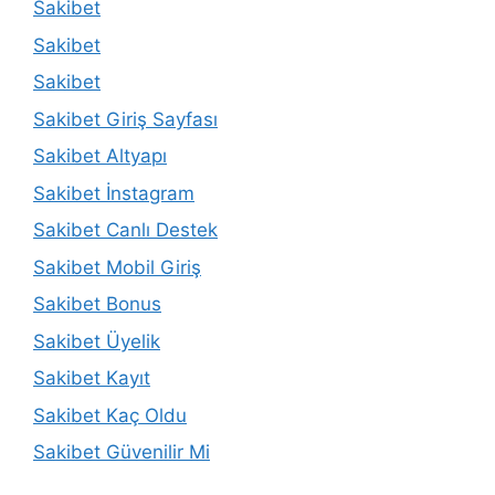
Sakibet
Sakibet
Sakibet
Sakibet Giriş Sayfası
Sakibet Altyapı
Sakibet İnstagram
Sakibet Canlı Destek
Sakibet Mobil Giriş
Sakibet Bonus
Sakibet Üyelik
Sakibet Kayıt
Sakibet Kaç Oldu
Sakibet Güvenilir Mi