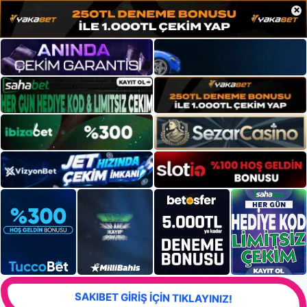
×
SAKIBET GİRİŞ İÇİN TIKLAYINIZ!