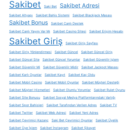
Sakibet
Sakibet Adresi
Saki Bet
Sakibet Altyapı
Sakibet Bahis Sistemi
Sakibet Blackjack Masası
Sakibet Bonus
Sakibet Canlı Destek
Sakibet Canlı Yayını Var Mı
Sakibet Casino Sitesi
Sakibet Erişim Hesabı
Sakibet Giriş
Sakibet Giriş Sayfası
Sakibet Giriş Yönlendirmesi
Sakibet Güncel
Sakibet Güncel Giriş
Sakibet Güncel Site
Sakibet Güncel Yorumlar
Sakibet Güvenilir Işlem
Sakibet Güvenilir Mi
Sakibet Güvenilir Midir
Sakibet Jackpot Masası
Sakibet Karlı Oyunlar
Sakibet Kayıt
Sakibet Kaç Oldu
Sakibet Mobil Casino
Sakibet Mobil Oyunlar
Sakibet Müşteri Desteği
Sakibet Müşteri Hizmetleri
Sakibet Olumlu Yorumlar
Sakibet Rulet Oyunu
Sakibet Site Bonusu
Sakibet Sosyal Medya Platformlarındaki Varlığı
Sakibet Spor Bahisleri
Sakibet Tarafından Verilen Adres
Sakibet TV
Sakibet Twitter
Sakibet Web Adresi
Sakibet Yeni Adres
Sakibet Çevrimiçi Kazanç
Saki Bet Çevrimiçi Oyunlar
Sakibet Üyelik
Sakibet Üye İşlem
Sakibet İnstagram
Sakibet Şikayet