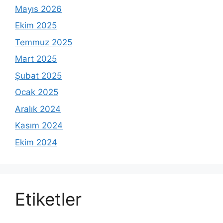
Mayıs 2026
Ekim 2025
Temmuz 2025
Mart 2025
Şubat 2025
Ocak 2025
Aralık 2024
Kasım 2024
Ekim 2024
Etiketler