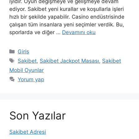
iyidir. Oyun değişmeye ve gelişmeye devam
ediyor. Sakibet yeni kurallar ve koşullarla işleri
hızlı bir şekilde yapabilir. Casino endüstrisinde
çalışan tüm insanlara yeni seçimler verdik. Bu,
sporlarda ve diğer …
Devamını oku
Kategoriler
Giriş
Etiketler
Sakibet
,
Sakibet Jackpot Masası
,
Sakibet
Mobil Oyunlar
Yorum yap
Son Yazılar
Sakibet Adresi