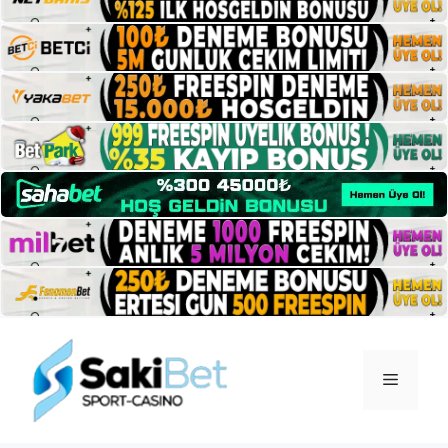
İçeriğe
atla
Menü